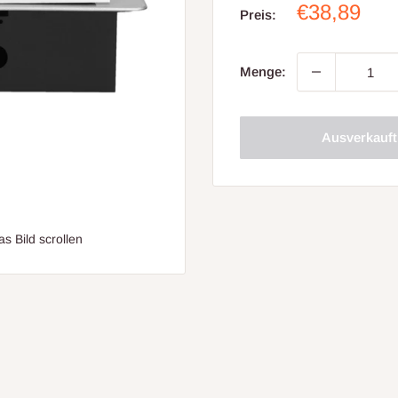
Sonderpre
€38,89
Preis:
Menge:
Ausverkauft
 Bild scrollen