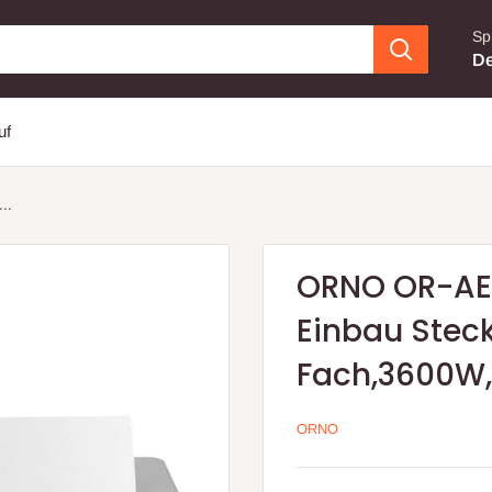
Sp
De
uf
..
ORNO OR-AE
Einbau Steck
Fach,3600W, 
ORNO