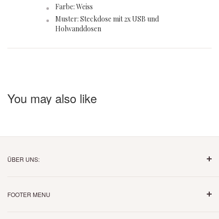
Farbe: Weiss
Muster: Steckdose mit 2x USB und
Holwanddosen
You may also like
ÜBER UNS:
ÜBER UNS:
Wir sind ein erfahrener Online-Händler seit mehr als 8
FOOTER MENU
Jahren.Wir verkaufen Haushalts- und Heimwerkerartikel,
Notbeleuchtung und LED-Leuchten, Stecker,
Widerruf