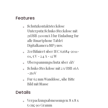
Features
Schutzkontaktsteckdose
Unterputz Schuko Steckdose mit
2xUSB 2100mA l fur Einladung fur
alle Smartphone Tablet
Digitalkamera MP3 usw.
Zerftifiziert uber IEC 62684-2011-
01, 5 V - 2.4 A - 12 W
Uberspannungschutz uber 1kV
Schuko Steckdose mit 2 x USB 16A
~250V
Fur 62 mm Wanddose, sihe Bitte
Bild mit Masse
Details
Verpackungsabmessungen: 8 x 8 x
5 cm; 90 Gramm