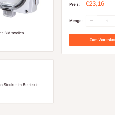
Sonderpre
€23,16
Preis:
Menge:
 Bild scrollen
Zum Warenko
 Stecker im Betrieb ist