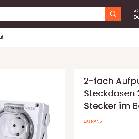
Sp
De
uf
2-fach Aufp
Steckdosen 
Stecker im B
LATRANS