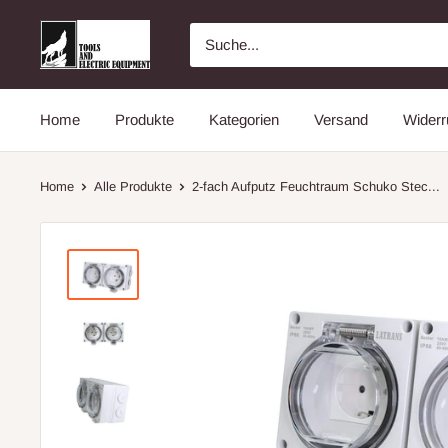
Direkt
Latrans
zum
Inhalt
Home
Produkte
Kategorien
Versand
Widerr
Home
Alle Produkte
2-fach Aufputz Feuchtraum Schuko Stec...